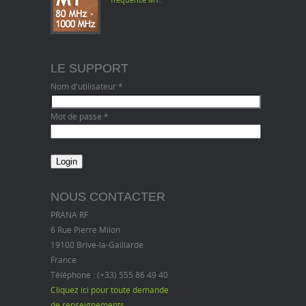
fréquence MT.
LE SUPPORT
Nom d'utilisateur
*
Mot de passe
*
NOUS CONTACTER
PRANA RF
6 Rue Pierre Milon
19100 Brive-la-Gaillarde
France
Téléphone : (+33) 555 86 49 40
Cliquez ici pour toute demande
de renseignements…