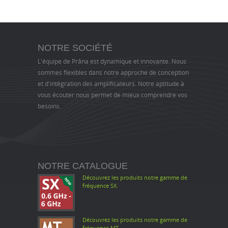
NOTRE SOCIÉTÉ
L'équipe de Prâna est dynamique et innovante. Nous
sommes flexibles dans notre approche de conception
et d'intégration des amplificateurs. Notre aptitude à
vous écouter nous permet de mieux comprendre vos
besoins.
NOTRE CATALOGUE
Découvrez les produits notre gamme de
fréquence SX.
Découvrez les produits notre gamme de