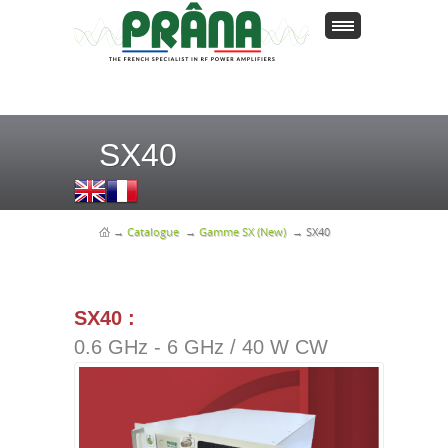
SX40
→
Catalogue
→
Gamme SX (New)
→
SX40
SX40 :
0.6 GHz - 6 GHz / 40 W CW